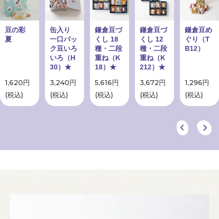
豆の彩
缶入り
鎌倉豆づ
鎌倉豆づ
鎌倉豆め
夏
一口パッ
くし 18
くし 12
ぐり（T
ク豆いろ
種・二段
種・二段
B12）
いろ（H
重ね（K
重ね（K
30）★
18）★
212）★
1,620円
3,240円
5,616円
3,672円
1,296円
(税込)
(税込)
(税込)
(税込)
(税込)