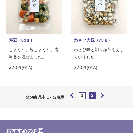
寿豆（65ｇ）
わさび大豆（70ｇ）
しょう油、塩しょう油、青
わさび味と切り海苔をあし
海苔を混ぜました。
らいました。
270円(税込)
270円(税込)
1
2
全
54
商品中
1 - 32
表示
おすすめのお豆