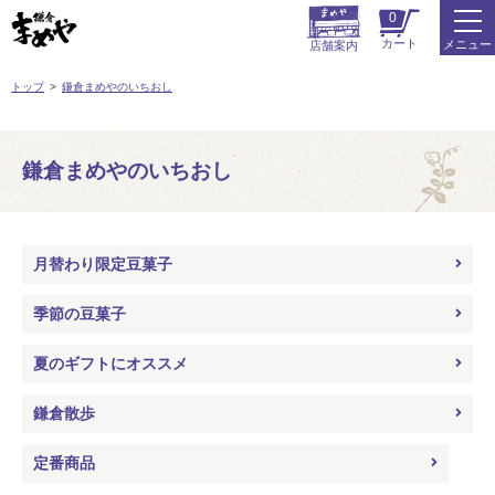
0
カート
メニュー
店舗案内
トップ
鎌倉まめやのいちおし
鎌倉まめやのいちおし
月替わり限定豆菓子
季節の豆菓子
夏のギフトにオススメ
鎌倉散歩
定番商品