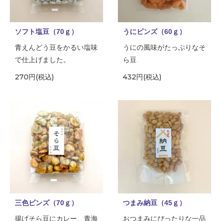
ソフト塩豆（70ｇ）
うにビンズ（60ｇ）
青えんどう豆をかるい塩味
うにの風味がたっぷりなそ
で仕上げました。
ら豆
270円(税込)
432円(税込)
三色ビンズ（70ｇ）
つまみ納豆（45ｇ）
揚げそら豆にカレー、青海
おつまみにぴったりな一品