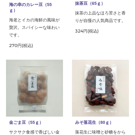
抹茶豆（65ｇ）
海の幸のカレー豆（55
ｇ）
抹茶の上品なほろ苦さと香
海老とイカの海鮮の風味が
りが自慢の人気商品です。
贅沢。スパイシーな味わい
324円(税込)
です。
270円(税込)
金ごま豆（55ｇ）
みそ落花生（80ｇ）
サクサク食感で香ばしい金
落花生に味噌と砂糖をから