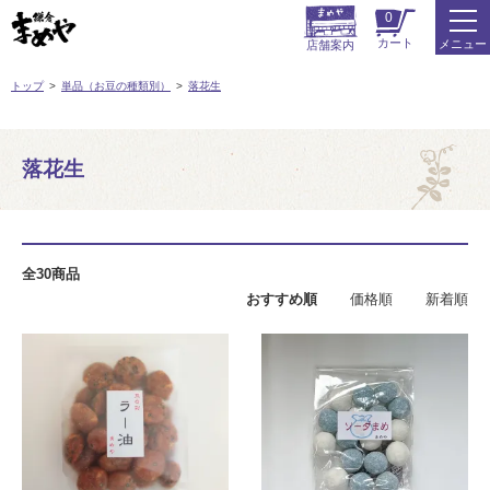
0
カート
メニュー
店舗案内
トップ
単品（お豆の種類別）
落花生
落花生
全30商品
おすすめ順
価格順
新着順