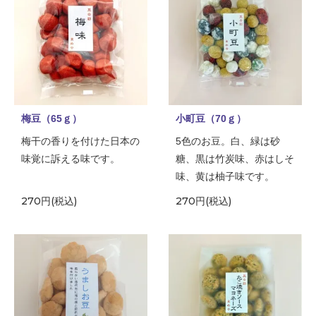
梅豆（65ｇ）
小町豆（70ｇ）
梅干の香りを付けた日本の
5色のお豆。白、緑は砂
味覚に訴える味です。
糖、黒は竹炭味、赤はしそ
味、黄は柚子味です。
270円(税込)
270円(税込)