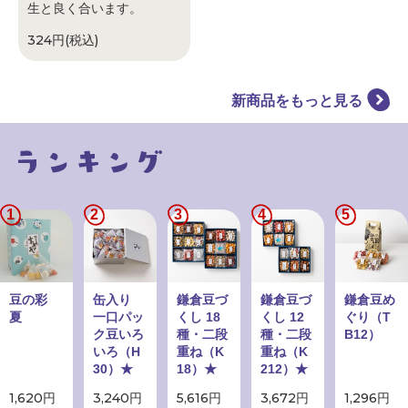
生と良く合います。
324円(税込)
新商品をもっと見る
1
2
3
4
5
豆の彩
缶入り
鎌倉豆づ
鎌倉豆づ
鎌倉豆め
夏
一口パッ
くし 18
くし 12
ぐり（T
ク豆いろ
種・二段
種・二段
B12）
いろ（H
重ね（K
重ね（K
30）★
18）★
212）★
1,620円
3,240円
5,616円
3,672円
1,296円