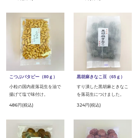
こつぶバタピー（80ｇ）
黒胡麻きなこ豆（65ｇ）
小粒の国内産落花生を油で
すり潰した黒胡麻ときなこ
揚げて塩で味付け。
を落花生につけました。
486円(税込)
324円(税込)