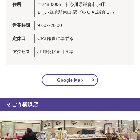
住所
〒248-0006 神奈川県鎌倉市小町1-1-
1（JR鎌倉駅東口 駅ビル CIAL鎌倉 1F）
営業時間
9:00～20:00
定休日
CIAL鎌倉に準ずる
アクセス
JR鎌倉駅東口直結
Google Map
そごう横浜店