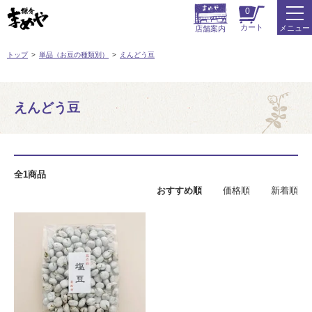
0
カート
メニュー
店舗案内
トップ
単品（お豆の種類別）
えんどう豆
えんどう豆
全1商品
おすすめ順
価格順
新着順