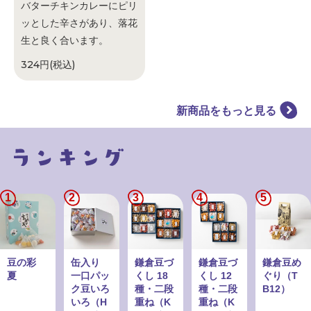
バターチキンカレーにピリ
ッとした辛さがあり、落花
生と良く合います。
324円(税込)
新商品をもっと見る
1
2
3
4
5
豆の彩
缶入り
鎌倉豆づ
鎌倉豆づ
鎌倉豆め
夏
一口パッ
くし 18
くし 12
ぐり（T
ク豆いろ
種・二段
種・二段
B12）
いろ（H
重ね（K
重ね（K