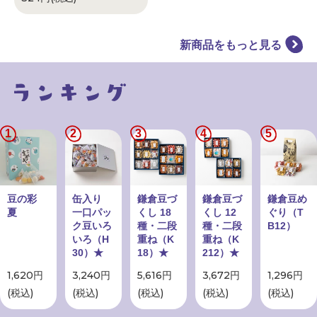
新商品をもっと見る
1
2
3
4
5
豆の彩
缶入り
鎌倉豆づ
鎌倉豆づ
鎌倉豆め
夏
一口パッ
くし 18
くし 12
ぐり（T
ク豆いろ
種・二段
種・二段
B12）
いろ（H
重ね（K
重ね（K
30）★
18）★
212）★
1,620円
3,240円
5,616円
3,672円
1,296円
(税込)
(税込)
(税込)
(税込)
(税込)