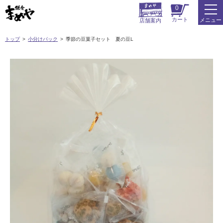
0
カート
メニュー
店舗案内
トップ
小分けパック
季節の豆菓子セット 夏の豆L