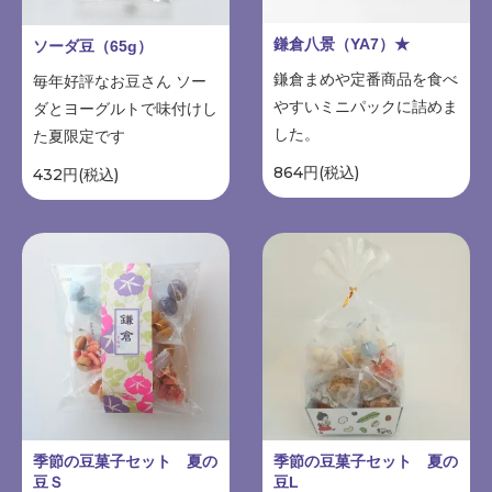
鎌倉八景（YA7）★
ソーダ豆（65g）
鎌倉まめや定番商品を食べ
毎年好評なお豆さん ソー
やすいミニパックに詰めま
ダとヨーグルトで味付けし
した。
た夏限定です
864円(税込)
432円(税込)
季節の豆菓子セット 夏の
季節の豆菓子セット 夏の
豆Ｓ
豆L