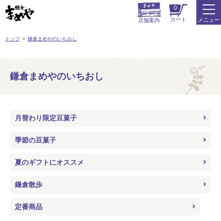
0
カート
メニュー
店舗案内
トップ
鎌倉まめやのいちおし
鎌倉まめやのいちおし
月替わり限定豆菓子
季節の豆菓子
夏のギフトにオススメ
鎌倉散歩
定番商品