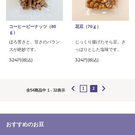
コーヒーピーナッツ（80
花豆（70ｇ）
ｇ）
ほろ苦さと、甘さのバラン
じっくり揚げたそら豆。さ
スが絶妙です。
っぱりとした塩味です。
324円(税込)
324円(税込)
1
2
全
54
商品中
1 - 32
表示
おすすめのお豆