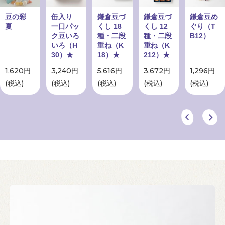
豆の彩
缶入り
鎌倉豆づ
鎌倉豆づ
鎌倉豆め
夏
一口パッ
くし 18
くし 12
ぐり（T
ク豆いろ
種・二段
種・二段
B12）
いろ（H
重ね（K
重ね（K
30）★
18）★
212）★
1,620円
3,240円
5,616円
3,672円
1,296円
(税込)
(税込)
(税込)
(税込)
(税込)