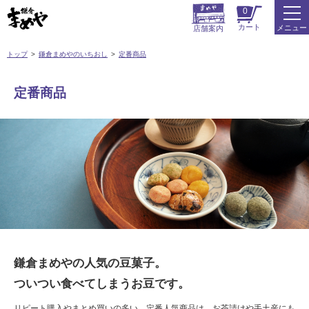
0
カート
メニュー
店舗案内
トップ
鎌倉まめやのいちおし
定番商品
定番商品
鎌倉まめやの人気の豆菓子。
ついつい食べてしまうお豆です。
リピート購入やまとめ買いの多い、定番人気商品は、お茶請けや手土産にも