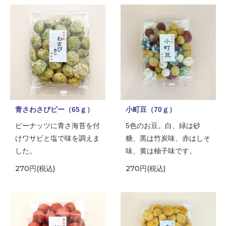
青さわさびピー（65ｇ）
小町豆（70ｇ）
ピーナッツに青さ海苔を付
5色のお豆。白、緑は砂
けワサビと塩で味を調えま
糖、黒は竹炭味、赤はしそ
した。
味、黄は柚子味です。
270円(税込)
270円(税込)