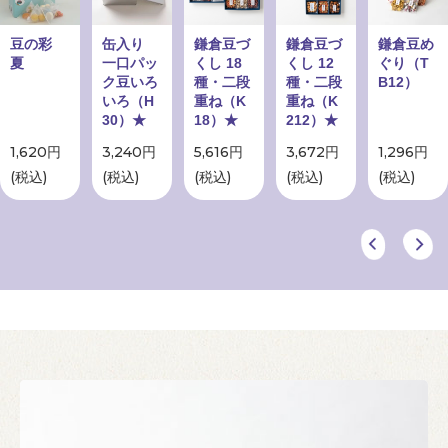
豆の彩
缶入り
鎌倉豆づ
鎌倉豆づ
鎌倉豆め
夏
一口パッ
くし 18
くし 12
ぐり（T
ク豆いろ
種・二段
種・二段
B12）
いろ（H
重ね（K
重ね（K
30）★
18）★
212）★
1,620円
3,240円
5,616円
3,672円
1,296円
(税込)
(税込)
(税込)
(税込)
(税込)