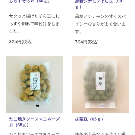
しらすそら豆（60ｇ）
黒糖シナモンそら豆（60
ｇ）
サクッと揚げたそら豆にし
黒糖とシナモンの甘くスパ
らすや胡麻で味付けをしま
イシーな香りがよく合いま
した。
す。
324円(税込)
324円(税込)
たこ焼きソースマヨネーズ
抹茶豆（65ｇ）
豆（65ｇ）
たこ焼きソースマヨネーズ
抹茶の上品なほろ苦さと香