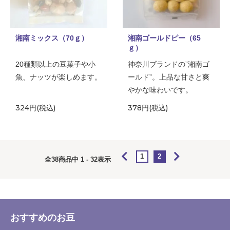
湘南ミックス（70ｇ）
湘南ゴールドピー（65
ｇ）
20種類以上の豆菓子や小
神奈川ブランドの”湘南ゴ
魚、ナッツが楽しめます。
ールド”。上品な甘さと爽
やかな味わいです。
324円(税込)
378円(税込)
1
2
全
38
商品中
1 - 32
表示
おすすめのお豆