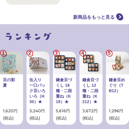
新商品をもっと見る
1
2
3
4
5
豆の彩
缶入り
鎌倉豆づ
鎌倉豆づ
鎌倉豆め
夏
一口パッ
くし 18
くし 12
ぐり（T
ク豆いろ
種・二段
種・二段
B12）
いろ（H
重ね（K
重ね（K
30）★
18）★
212）★
1,620円
3,240円
5,616円
3,672円
1,296円
(税込)
(税込)
(税込)
(税込)
(税込)