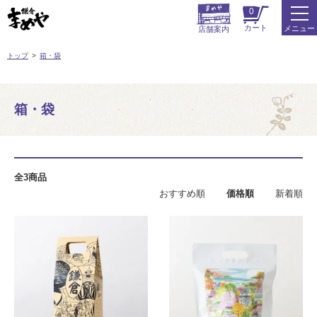
0
カート
メニュー
店舗案内
トップ
箱・袋
箱・袋
全3商品
おすすめ順
価格順
新着順