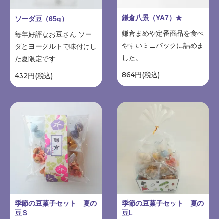
鎌倉八景（YA7）★
ソーダ豆（65g）
鎌倉まめや定番商品を食べ
毎年好評なお豆さん ソー
やすいミニパックに詰めま
ダとヨーグルトで味付けし
した。
た夏限定です
864円(税込)
432円(税込)
季節の豆菓子セット 夏の
季節の豆菓子セット 夏の
豆Ｓ
豆L