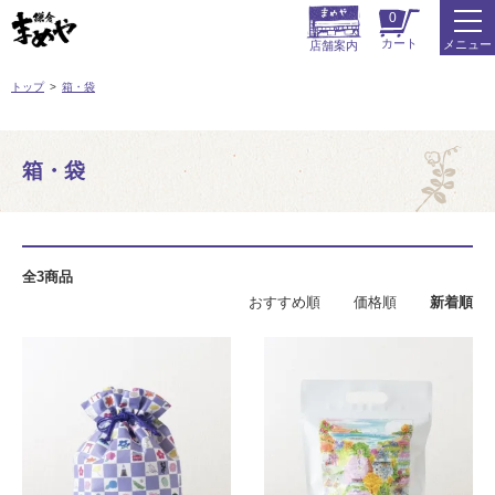
0
カート
メニュー
店舗案内
トップ
箱・袋
箱・袋
全3商品
おすすめ順
価格順
新着順