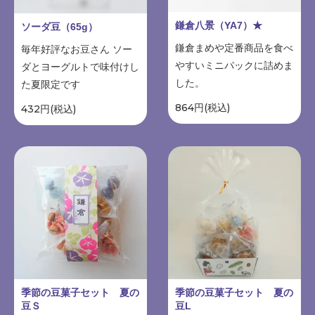
鎌倉八景（YA7）★
ソーダ豆（65g）
鎌倉まめや定番商品を食べ
毎年好評なお豆さん ソー
やすいミニパックに詰めま
ダとヨーグルトで味付けし
した。
た夏限定です
864円(税込)
432円(税込)
季節の豆菓子セット 夏の
季節の豆菓子セット 夏の
豆Ｓ
豆L