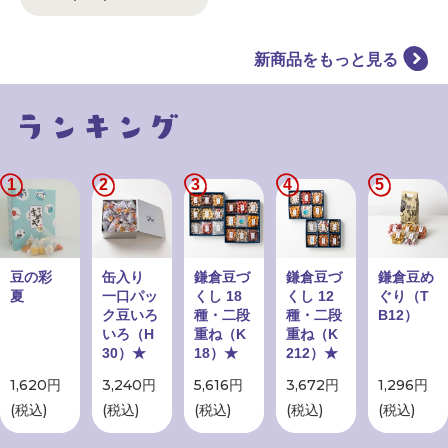
新商品をもっと見る
1
2
3
4
5
豆の彩
缶入り
鎌倉豆づ
鎌倉豆づ
鎌倉豆め
夏
一口パッ
くし 18
くし 12
ぐり（T
ク豆いろ
種・二段
種・二段
B12）
いろ（H
重ね（K
重ね（K
30）★
18）★
212）★
1,620円
3,240円
5,616円
3,672円
1,296円
(税込)
(税込)
(税込)
(税込)
(税込)