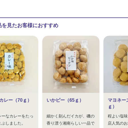
品を見たお客様におすすめ
カレー（70ｇ）
いかピー（65ｇ）
マヨネー
ｇ）
シーなカレーをたっ
細かく刻んだイカが、磯の
程よい塩味
まぶしました。
香り漂う湘南らしい一品で
店人気のお