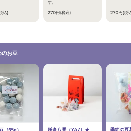
す。
税込)
270円(税込)
270円(税込
めのお豆
鎌倉八景（YA7）★
季節の
豆（65g）