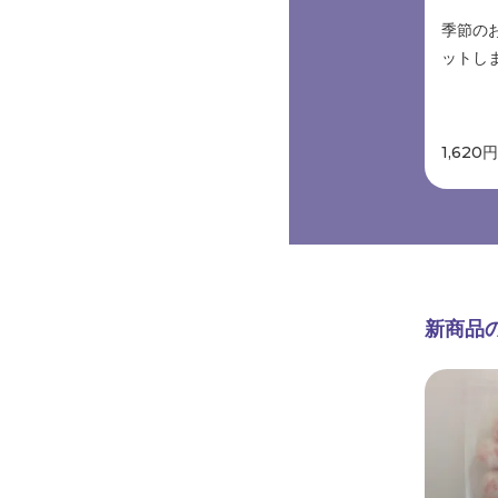
季節の
ットしま
1,620
新商品