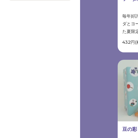
毎年好
ダとヨ
た夏限
432円(
豆の彩