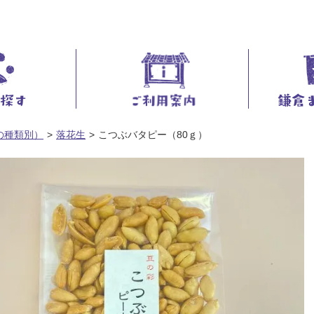
の種類別）
落花生
こつぶバタピー（80ｇ）