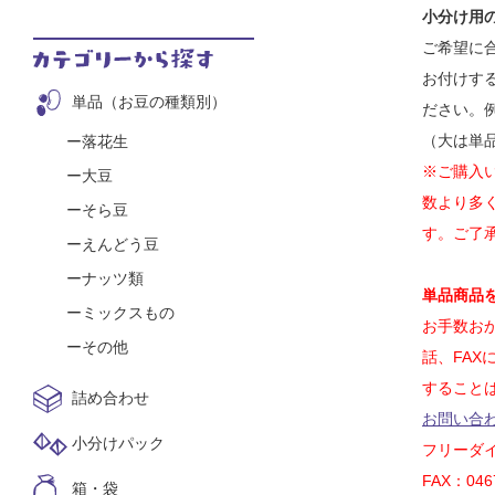
小分け用
ご希望に
お付けす
単品（お豆の種類別）
ださい。
（大は単
落花生
※ご購入
大豆
数より多
そら豆
す。ご了承
えんどう豆
ナッツ類
単品商品
ミックスもの
お手数お
その他
話、FA
すること
詰め合わせ
お問い合
小分けパック
フリーダイヤ
FAX：0467
箱・袋