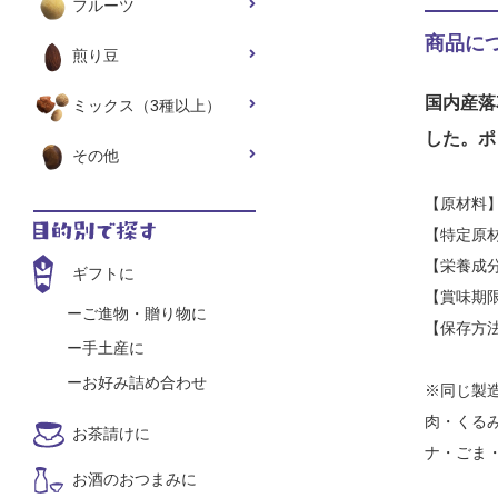
フルーツ
商品に
煎り豆
国内産落
ミックス（3種以上）
した。ポ
その他
【原材料
【特定原
【栄養成
ギフトに
【賞味期
ご進物・贈り物に
【保存方
手土産に
お好み詰め合わせ
※同じ製
肉・くる
お茶請けに
ナ・ごま
お酒のおつまみに