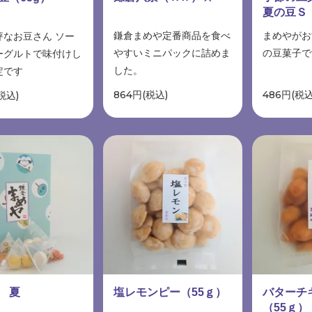
夏の豆Ｓ
鎌倉まめや定番商品を食べ
まめやがお
評なお豆さん ソー
やすいミニパックに詰めま
の豆菓子で
ーグルトで味付けし
した。
定です
864円(税込)
486円(税込
税込)
 夏
塩レモンピー（55ｇ）
バターチ
（55ｇ）