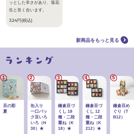
ッとした辛さがあり、落花
生と良く合います。
324円(税込)
新商品をもっと見る
1
2
3
4
5
豆の彩
缶入り
鎌倉豆づ
鎌倉豆づ
鎌倉豆め
夏
一口パッ
くし 18
くし 12
ぐり（T
ク豆いろ
種・二段
種・二段
B12）
いろ（H
重ね（K
重ね（K
30）★
18）★
212）★